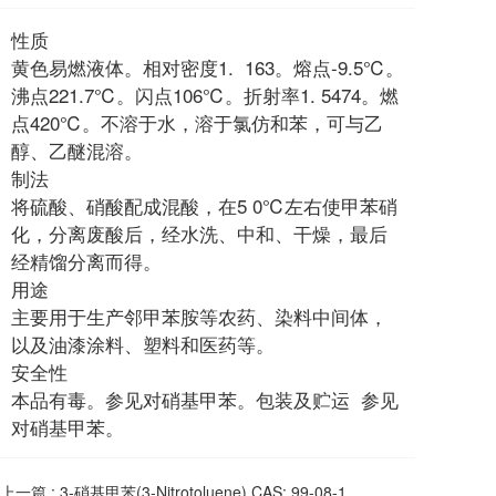
性质
黄色易燃液体。相对密度1. 163。熔点-9.5℃。
沸点221.7℃。闪点106℃。折射率1. 5474。燃
点420℃。不溶于水，溶于氯仿和苯，可与乙
醇、乙醚混溶。
制法
将硫酸、硝酸配成混酸，在5 0℃左右使甲苯硝
化，分离废酸后，经水洗、中和、干燥，最后
经精馏分离而得。
用途
主要用于生产邻甲苯胺等农药、染料中间体，
以及油漆涂料、塑料和医药等。
安全性
本品有毒。参见对硝基甲苯。包装及贮运 参见
对硝基甲苯。
上一篇 :
3-硝基甲苯(3-Nitrotoluene) CAS: 99-08-1