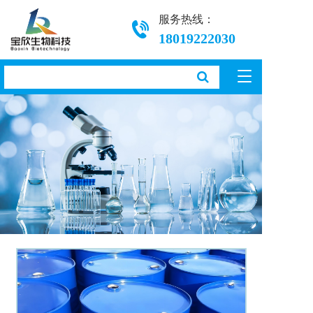
服务热线：
18019222030
T
o
g
g
l
e
n
a
v
i
g
a
t
i
o
n