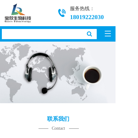
服务热线：
18019222030
T
o
g
g
l
e
n
a
v
i
g
a
t
i
联系我们
o
n
Contact