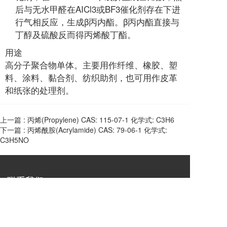
后与无水甲醛在AICl3或BF3催化剂存在下进
行气相反应，生成β丙内酯。β丙内酯直接与
丁醇及硫酸反而得丙烯酸丁酯。
用途
高分子聚合物单体。主要用作纤维、橡胶、塑
料、涂料、黏合剂、纺织助剂，也可用作皮革
和纸张的处理剂。
上一篇 :
丙烯(Propylene) CAS: 115-07-1 化学式: C3H6
下一篇 :
丙烯酰胺(Acrylamide) CAS: 79-06-1 化学式:
C3H5NO
联系我们
地址：上海市徐汇区中山西路
2025号永升大厦1602室