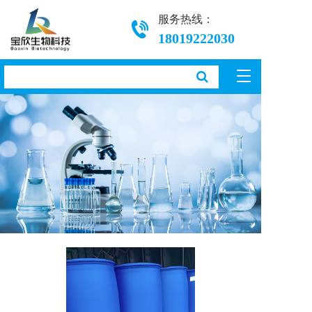
服务热线：
18019222030
T
o
g
g
l
e
n
a
v
i
g
a
t
i
o
n