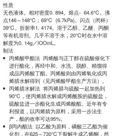
性质
无色液体。相对密度0. 894。熔点- 64.6℃。沸
点146～148℃；69℃ (6.7kPa)。闪点（闭杯）
39℃。折射率1. 4174。溶于乙醇、乙醚、丙酮
等有机溶剂。几乎不溶于水，20℃时在水中溶
解度为0. 14g／lOOmL。
制法
丙烯酸甲酯法 丙烯酸与正丁醇在硫酸催化下
进行酯化，再经中和、水洗、脱醇、精馏得
成品丙烯酸丁酯。丙烯酸则由丙烯氧化或丙
烯腈水解得到（见丙烯酸甲酯生产方法）。
丙烯腈水解法 将丙烯腈与硫酸一起加热到
90℃，使丙烯腈水解成丙烯酰胺的硫酸盐，
硫酸盐进一步酯化生成丙烯酸酯。近年有专
利报道，以丙烯腈为原料，采用一步法生
产，酯的收率可达95%。
β丙内酯法 以乙酸为原料，磷酸三乙酯为催
化剂，在625～730℃下裂解生成乙烯酮，然