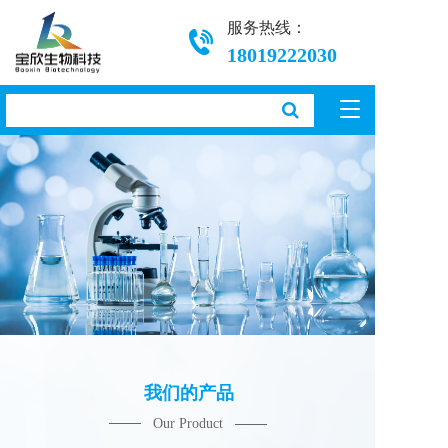
服务热线：
18019222030
T
o
g
g
l
e
n
a
v
i
g
a
t
i
o
我们的产品
n
Our Product