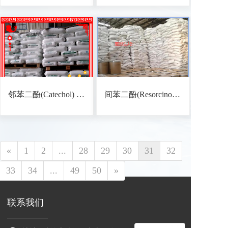
邻苯二酚(Catechol) CAS: 120-80-9
间苯二酚(Resorcinol) CAS: 108-46-3
«
1
2
...
28
29
30
31
32
33
34
...
49
50
»
联系我们